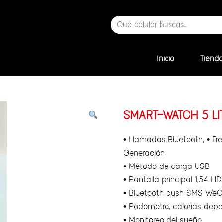
Inicio
Tiend
SMART-WATCH 5 LI
• Llamadas Bluetooth, • Fr
Generación
• Método de carga USB
• Pantalla principal 1,54 H
• Bluetooth push SMS WeC
• Podómetro, calorías depo
• Monitoreo del sueño