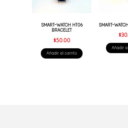
SMART-WATCH
SMART-WATCH HT06
BRACELET
$
30
$
50.00
Añadir al
Añadir al carrito