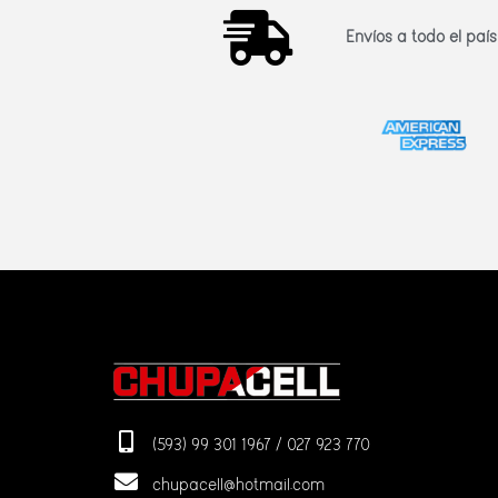
Envíos a todo el país
(593) 99 301 1967 / 027 923 770
chupacell@hotmail.com