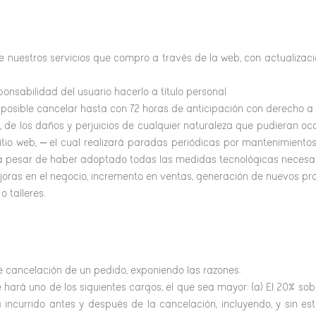
 nuestros servicios que compro a través de la web, con actualizaci
nsabilidad del usuario hacerlo a título personal
 posible cancelar hasta con 72 horas de anticipación con derecho a
de los daños y perjuicios de cualquier naturaleza que pudieran ocasi
 sitio web, – el cual realizará paradas periódicas por mantenimiento
 a pesar de haber adoptado todas las medidas tecnológicas necesari
joras en el negocio, incremento en ventas, generación de nuevos pr
o talleres.
de cancelación de un pedido, exponiendo las razones.
se hará uno de los siguientes cargos, el que sea mayor: (a) El 20% s
incurrido antes y después de la cancelación, incluyendo, y sin esta