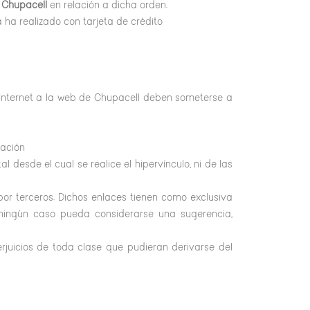
r
Chupacell
en relación a dicha orden.
a ha realizado con tarjeta de crédito
 Internet a la web de Chupacell deben someterse a
zación
 desde el cual se realice el hipervínculo, ni de las
por terceros. Dichos enlaces tienen como exclusiva
en ningún caso pueda considerarse una sugerencia,
erjuicios de toda clase que pudieran derivarse del