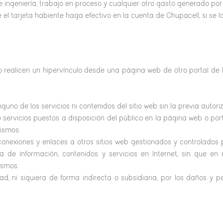
 ingeniería, trabajo en proceso y cualquier otro gasto generado po
 el tarjeta habiente haga efectivo en la cuenta de Chupacell, si se l
o realicen un hipervínculo desde una página web de otro portal de
guno de los servicios ni contenidos del sitio web sin la previa autori
ervicios puestos a disposición del público en la página web o portal
ismos.
onexiones y enlaces a otros sitios web gestionados y controlados 
eda de información, contenidos y servicios en Internet, sin que 
ismos.
, ni siquiera de forma indirecta o subsidiaria, por los daños y p