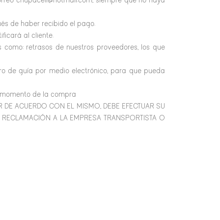
correo chupacell@hotmail.com, siempre que no haya
és de haber recibido el pago.
ficará al cliente.
 como: retrasos de nuestros proveedores, los que
ro de guía por medio electrónico, para que pueda
 al momento de la compra
ESTAR DE ACUERDO CON EL MISMO, DEBE EFECTUAR SU
U RECLAMACIÓN A LA EMPRESA TRANSPORTISTA O