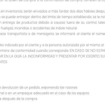
ibir la orden de compra o la confirmación de compra, también al 
 en inventarios, serán enviados a más tardar dos días hábiles despu
o se puede entregar dentro del límite de tiempo establecido, se le noti
 entrega de productos debido a causas fuera de su control, tales
 huelgas, incendios o accidentes de índole natural.
a transportista o de mensajería, se informará al cliente el núme
ilio indicado por el cliente y a la persona autorizada por el mismo
ido y firmara de conformidad cuando corresponda. EN CASO DE NO 
AR EN LA GUÍA LA INCONFORMIDAD Y PRESENTAR POR ESCRITO S
NTES.
de devolución de un pedido, exponiendo las razones.
inal o en un empaque adecuado en el caso de los equipos
ras después de la compra