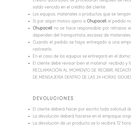
crédito autorizado, se procesarán después de rec
saldo vencido en el crédito del cliente.
Los equipos, materiales o productos que se tengan
Si por algún motivo ajeno a
Chupacell
, el pedido n
Chupacell
no se hace responsable por retrasos en
dependen del transportista, escasez de materiales,
Cuando el pedido se haya entregado a una empres
rastrearlo.
En el caso de los equipos se entregará en el domic
El cliente debe revisar bien el material recib
RECLAMACIÓN AL MOMENTO DE RECIBIR, REDACT
DE MENSAJERÍA DENTRO DE LAS 24 HORAS SIGUIE
DEVOLUCIONES
El cliente deberá hacer por escrito toda solicitud 
La devolución deberá hacerse en el empaque orig
La devolución de un producto se lo recibirá 72 ho