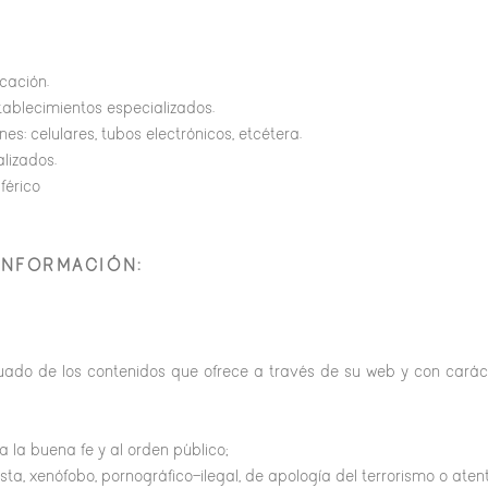
cación.
tablecimientos especializados.
s: celulares, tubos electrónicos, etcétera.
lizados.
férico
 INFORMACIÓN
:
o de los contenidos que ofrece a través de su web y con carácter
s a la buena fe y al orden público;
ta, xenófobo, pornográfico-ilegal, de apología del terrorismo o ate