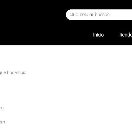
Inicio
Tiend
 qué hacemos:
ro.
om.