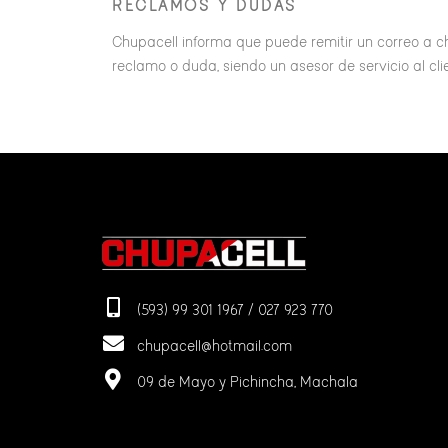
RECLAMOS Y DUDAS
Chupacell informa que puede remitir un correo a c
reclamo o duda, siendo un asesor de servicio al c
(593) 99 301 1967 / 027 923 770
chupacell@hotmail.com
09 de Mayo y Pichincha, Machala