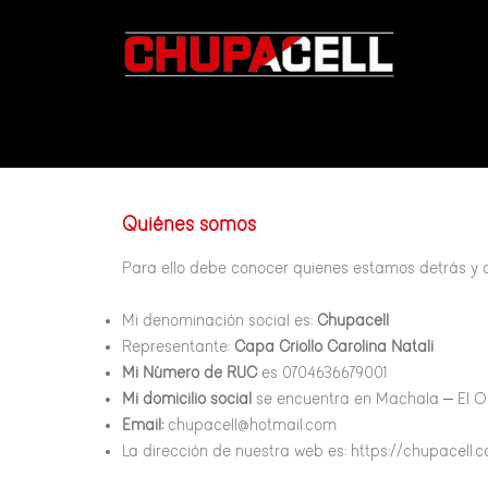
Quiénes somos
Para ello debe conocer quienes estamos detrás y
Mi denominación social es:
Chupacell
Representante:
Capa Criollo Carolina Natali
Mi Número de RUC
es 0704636679001
Mi domicilio social
se encuentra en Machala – El O
Email:
chupacell@hotmail.com
La dirección de nuestra web es: https://chupacell.c