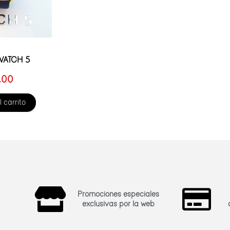
WATCH 5
.00
l carrito
Promociones especiales
exclusivas por la web