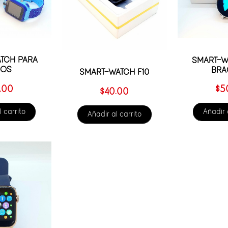
TCH PARA
SMART-W
ÑOS
BRA
SMART-WATCH F10
.00
$
5
$
40.00
l carrito
Añadir 
Añadir al carrito