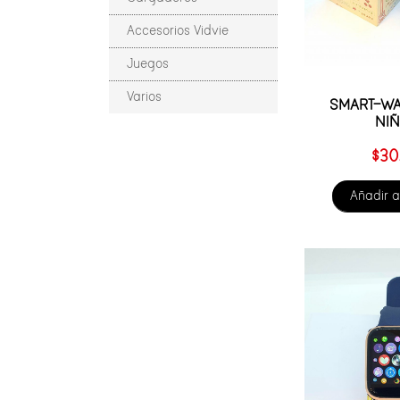
Accesorios Vidvie
Juegos
Varios
SMART-WA
NI
$
30
Añadir a