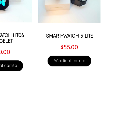
ATCH HT06
SMART-WATCH 5 LITE
CELET
$
55.00
0.00
Añadir al carrito
al carrito