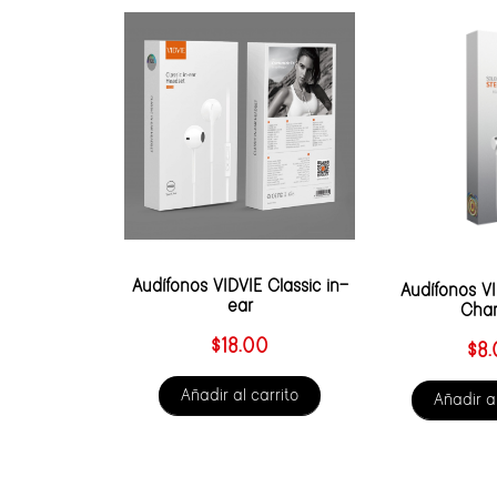
Audífonos VIDVIE Classic in-
Audífonos VI
ear
Cha
$
18.00
$
8
Añadir al carrito
Añadir al