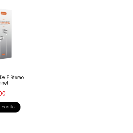
DVIE Stereo
nnel
.00
 carrito