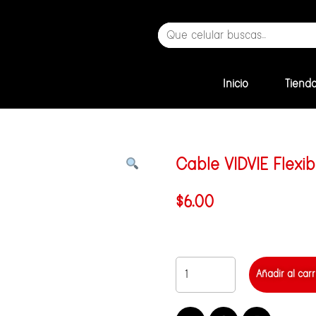
Inicio
Tiend
Cable VIDVIE Flexib
$
6.00
Añadir al carr