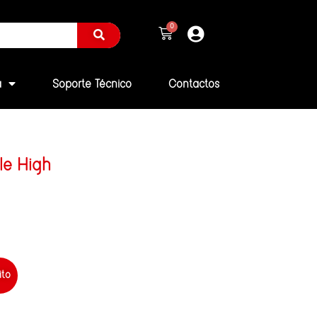
a
Soporte Técnico
Contactos
le High
ito